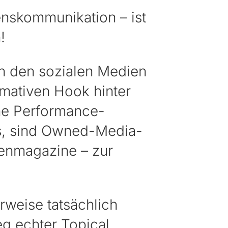
enskommunikation – ist
!
n den sozialen Medien
imativen Hook hinter
he Performance-
s, sind Owned-Media-
denmagazine – zur
rweise tatsächlich
g echter Topical