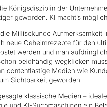
die Königsdisziplin der Unternehm
tiger geworden. KI macht’s möglich
ie Millisekunde Aufmerksamkeit i
ich neue Geheimrezepte für den ult
ostet werden und man aufdringlic
chon beidhändig wegklicken mus
ran contentlastige Medien wie Kun
um Sichtbarkeit geworden.
gesagte klassische Medien – ideale
gle und KI-Suchmaschinen ein Bele